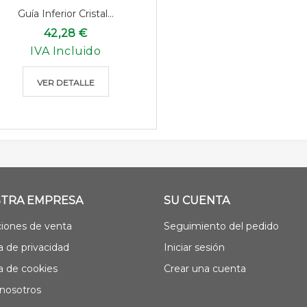
Guía Inferior Cristal...
42,28 €
IVA Incluido
VER DETALLE
TRA EMPRESA
SU CUENTA
iones de venta
Seguimiento del pedido
ca de privacidad
Iniciar sesión
ca de cookies
Crear una cuenta
nosotros