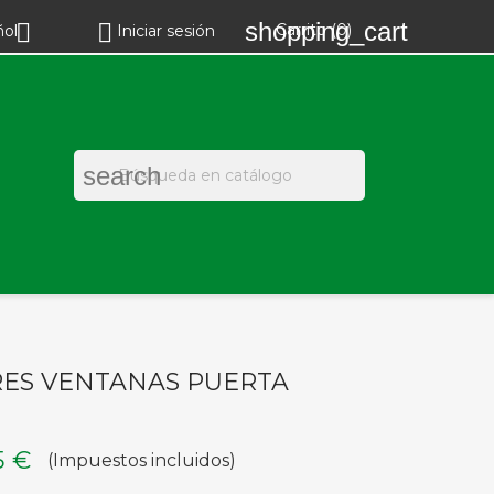
shopping_cart


Carrito
(0)
ñol
Iniciar sesión
search
RES VENTANAS PUERTA
5 €
(Impuestos incluidos)