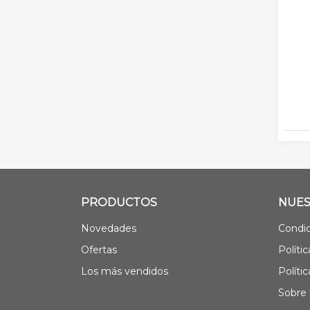
PRODUCTOS
NUES
Novedades
Condic
Ofertas
Políti
Los más vendidos
Políti
Sobre 