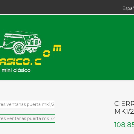
Espa
CIER
MK1/2
108,8