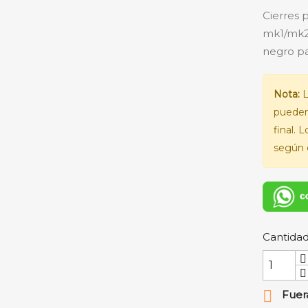
Cierres 
mk1/mk2 
negro pa
Nota:
L
pueden
final. 
según e
Cantida

Fuera