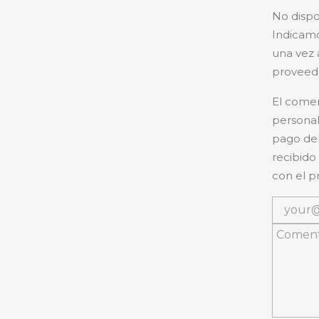
No dispo
Indicamo
una vez 
proveedo
El comer
personal
pago del
recibido
con el p