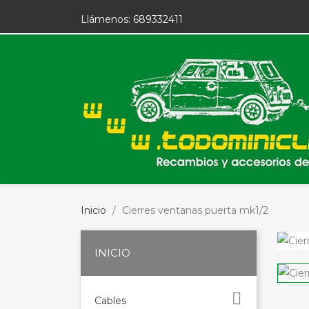
Llámenos:
689332411
Inicio
Cierres ventanas puerta mk1/2
INICIO

Cables