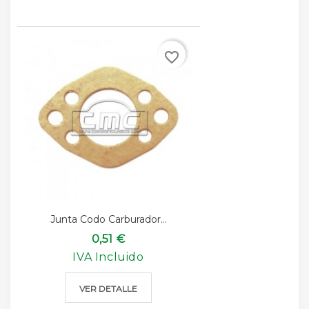
favorite_border
Junta Codo Carburador...
0,51 €
IVA Incluido
VER DETALLE