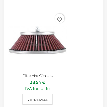
favorite_border
Filtro Aire Cónico...
38,54 €
IVA Incluido
VER DETALLE