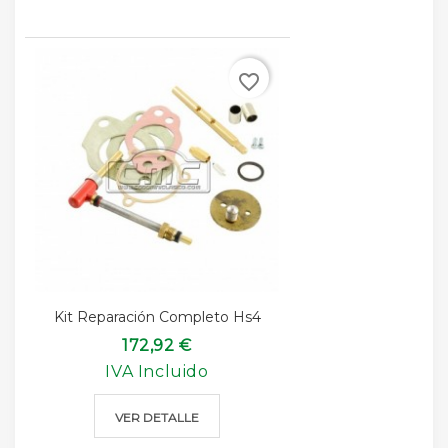
favorite_border
Kit Reparación Completo Hs4
172,92 €
IVA Incluido
VER DETALLE