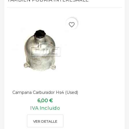
favorite_border
Campana Carburador Hs4 (used)
6,00 €
IVA Incluido
VER DETALLE