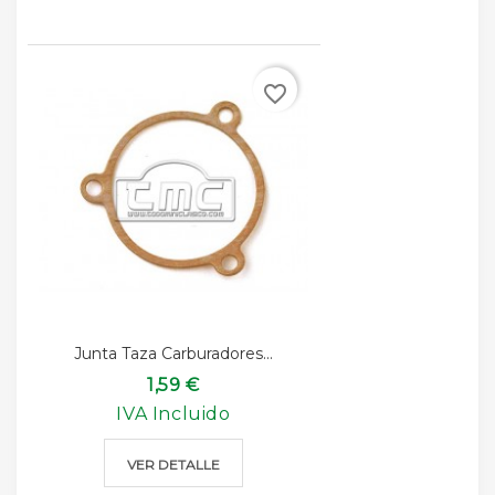
favorite_border
Junta Taza Carburadores...
1,59 €
IVA Incluido
VER DETALLE