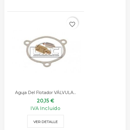
favorite_border
Aguja Del Flotador VÁLVULA...
20,15 €
IVA Incluido
VER DETALLE