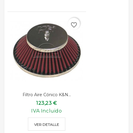
favorite_border
Filtro Aire Cónico K&n...
123,23 €
IVA Incluido
VER DETALLE