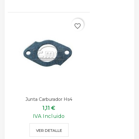
favorite_border
Junta Carburador Hs4
1,11 €
IVA Incluido
VER DETALLE