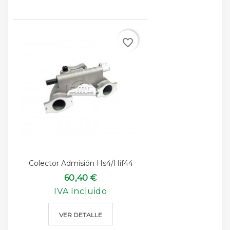
favorite_border
Colector Admisión Hs4/Hif44
60,40 €
IVA Incluido
VER DETALLE