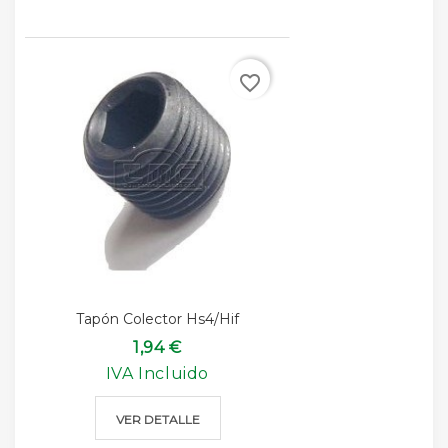
favorite_border
Tapón Colector Hs4/hif
1,94 €
IVA Incluido
VER DETALLE