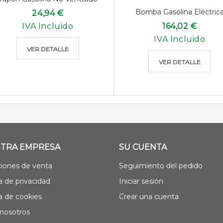
Bomba Gasolina Eléctric
24,94 €
IVA Incluido
164,02 €
IVA Incluido
VER DETALLE
VER DETALLE
TRA EMPRESA
SU CUENTA
iones de venta
Seguimiento del pedido
ca de privacidad
Iniciar sesión
ca de cookies
Crear una cuenta
nosotros