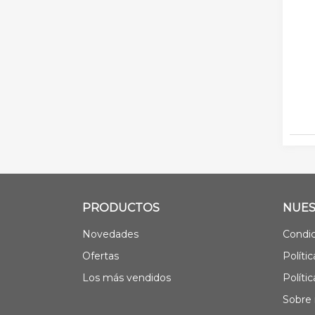
PRODUCTOS
NUES
Novedades
Condic
Ofertas
Políti
Los más vendidos
Políti
Sobre 