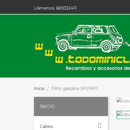
Llámenos:
689332411
Inicio
Filtro gasolina SPI/MPI
INICIO

Cables