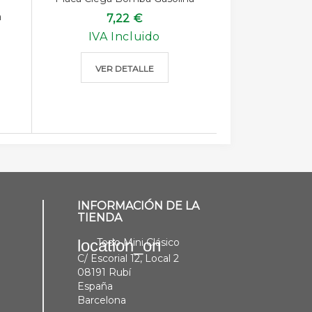
a
7,22 €
IVA Incluido
VER DETALLE
INFORMACIÓN DE LA
TIENDA
Todo Mini Clásico
location_on
C/ Escorial 12, Local 2
08191 Rubí
España
Barcelona