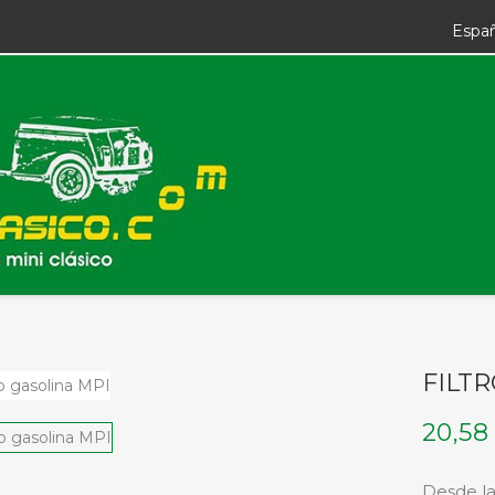
Espa
FILTR
20,58
Desde la