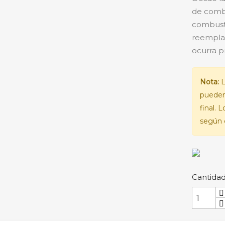
de combu
combusti
reemplaz
ocurra p
Nota:
L
pueden
final. 
según e
Cantida