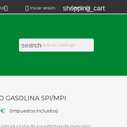
shopping_cart


Carrito
(0)
ñol
Iniciar sesión
search
O GASOLINA SPI/MPI
 €
(Impuestos incluidos)
 introducción de los sistemas de inyección