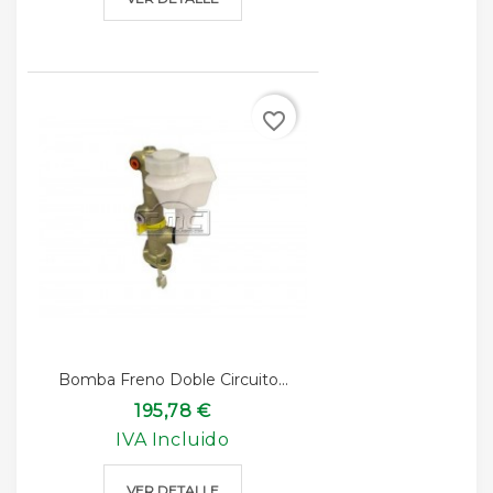
favorite_border
Bomba Freno Doble Circuito...
195,78 €
IVA Incluido
VER DETALLE