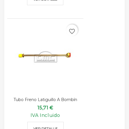
favorite_border
Tubo Freno Latiguillo A Bombín
15,71 €
IVA Incluido
VER DETALLE