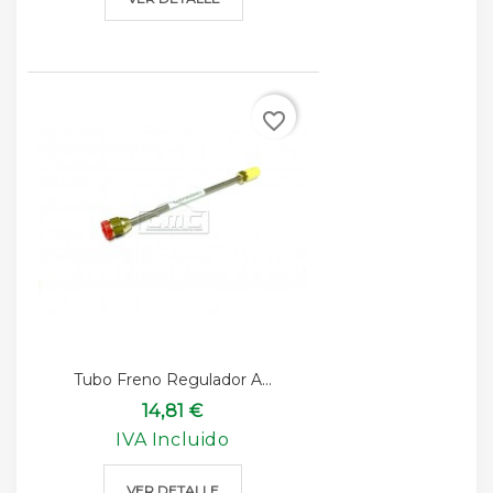
favorite_border
Tubo Freno Regulador A...
14,81 €
IVA Incluido
VER DETALLE