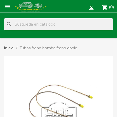

shopping_cart
(0)

search
Inicio
Tubos freno bomba freno doble