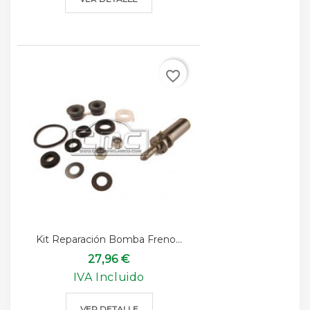
favorite_border
Kit Reparación Bomba Freno...
27,96 €
IVA Incluido
VER DETALLE