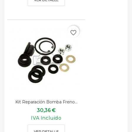
favorite_border
Kit Reparación Bomba Freno...
30,36 €
IVA Incluido
VER DETALLE