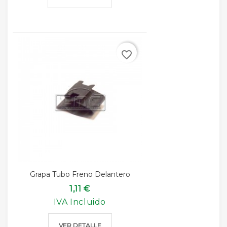
favorite_border
Grapa Tubo Freno Delantero
1,11 €
IVA Incluido
VER DETALLE