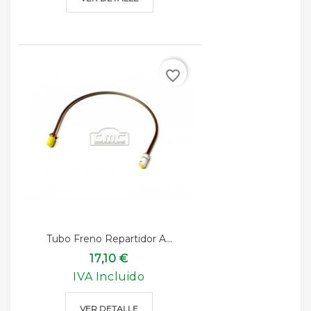
favorite_border
Tubo Freno Repartidor A...
17,10 €
IVA Incluido
VER DETALLE