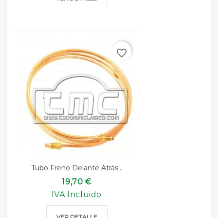
favorite_border
Tubo Freno Delante Atrás...
19,70 €
IVA Incluido
VER DETALLE