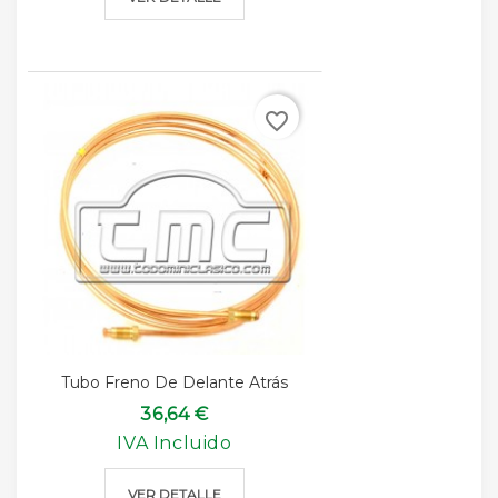
favorite_border
Tubo Freno De Delante Atrás
36,64 €
IVA Incluido
VER DETALLE