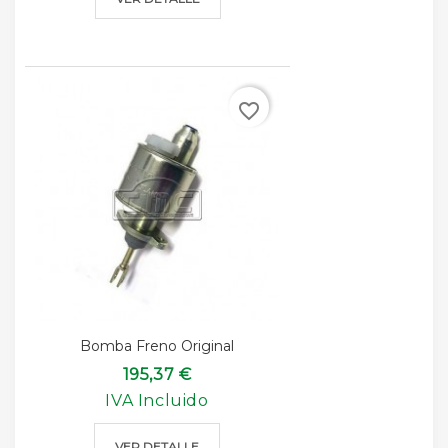
favorite_border
Bomba Freno Original
195,37 €
IVA Incluido
VER DETALLE