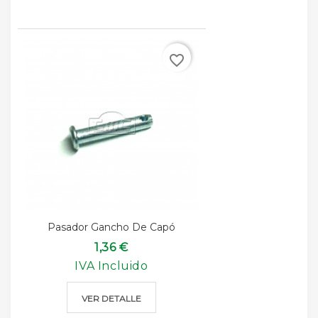
favorite_border
Pasador Gancho De Capó
1,36 €
IVA Incluido
VER DETALLE