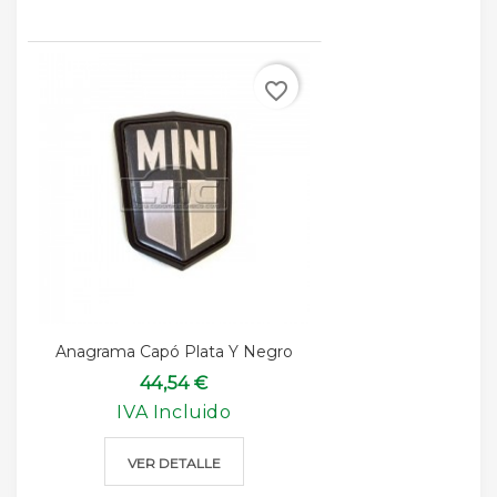
favorite_border
Anagrama Capó Plata Y Negro
44,54 €
IVA Incluido
VER DETALLE