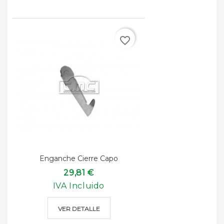
favorite_border
Enganche Cierre Capo
29,81 €
IVA Incluido
VER DETALLE