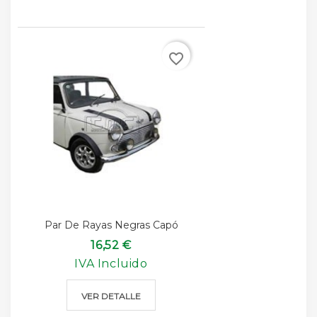
favorite_border
Par De Rayas Negras Capó
16,52 €
IVA Incluido
VER DETALLE