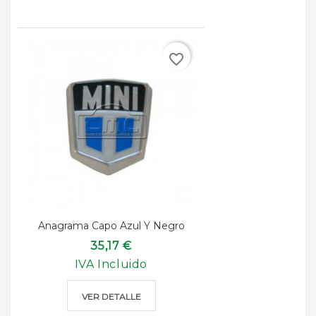
favorite_border
Anagrama Capo Azul Y Negro
35,17 €
IVA Incluido
VER DETALLE