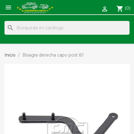

shopping_cart
(0)

search
Inicio
Bisagra derecha capo post 81