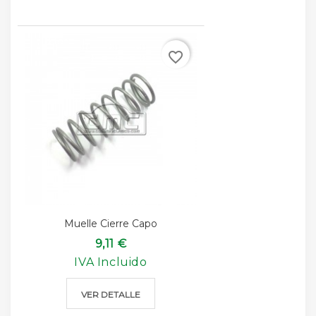
favorite_border
Muelle Cierre Capo
9,11 €
IVA Incluido
VER DETALLE