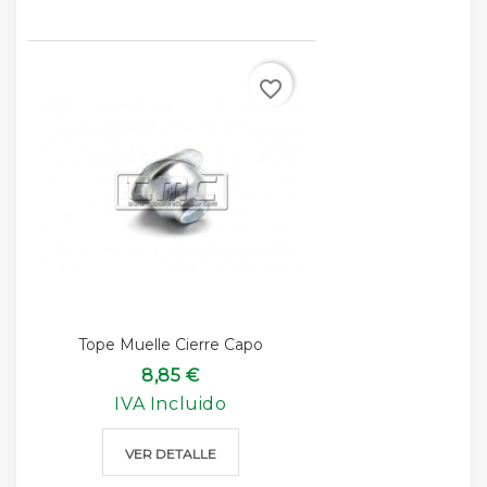
favorite_border
Tope Muelle Cierre Capo
8,85 €
IVA Incluido
VER DETALLE