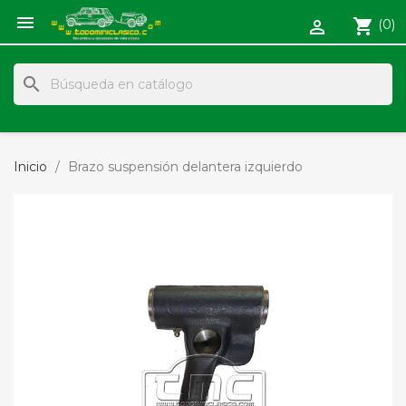

shopping_cart
(0)

search
Inicio
Brazo suspensión delantera izquierdo