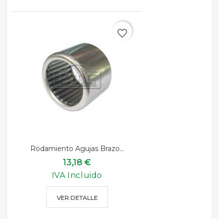
favorite_border
Rodamiento Agujas Brazo...
13,18 €
IVA Incluido
VER DETALLE