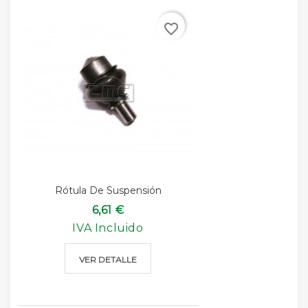
favorite_border
Rótula De Suspensión
6,61 €
IVA Incluido
VER DETALLE