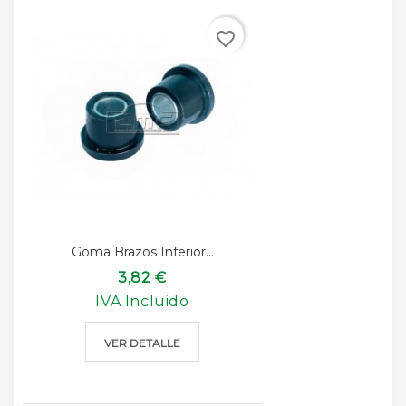
favorite_border
Goma Brazos Inferior...
3,82 €
IVA Incluido
VER DETALLE