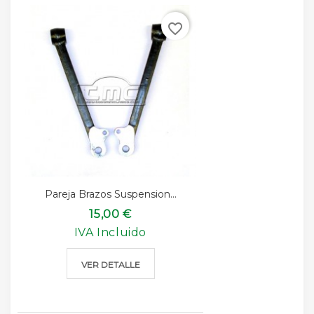
favorite_border
Pareja Brazos Suspension...
15,00 €
IVA Incluido
VER DETALLE