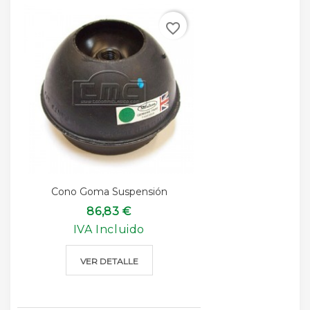
favorite_border
Cono Goma Suspensión
86,83 €
IVA Incluido
VER DETALLE