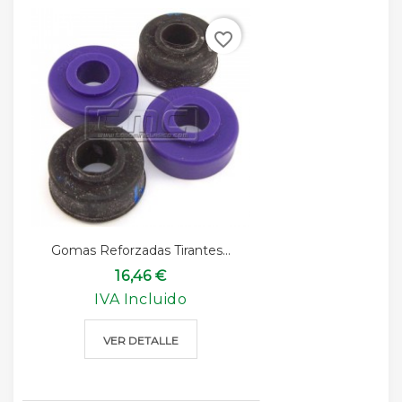
favorite_border
Gomas Reforzadas Tirantes...
16,46 €
IVA Incluido
VER DETALLE