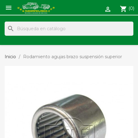

shopping_cart
(0)

search
Inicio
Rodamiento agujas brazo suspensión superior