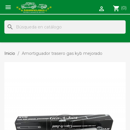

shopping_cart
(0)

search
Inicio
Amortiguador trasero gas kyb mejorado