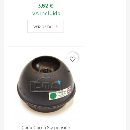
3,82 €
IVA Incluido
VER DETALLE
favorite_border
Cono Goma Suspensión