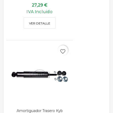
27,29 €
IVA Incluido
VER DETALLE
favorite_border
Amortiguador Trasero Kyb