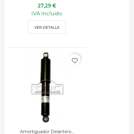
27,29 €
IVA Incluido
VER DETALLE
favorite_border
Amortiguador Delantero...