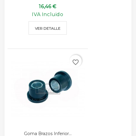
16,46 €
IVA Incluido
VER DETALLE
favorite_border
Goma Brazos Inferior...