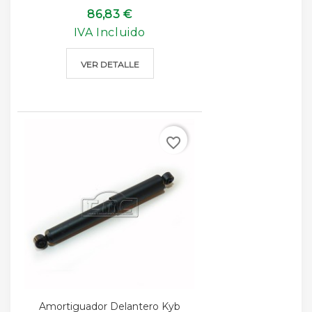
86,83 €
IVA Incluido
VER DETALLE
favorite_border
Amortiguador Delantero Kyb