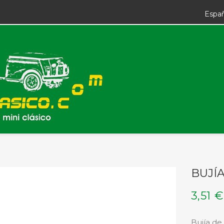
Espa
BUJÍ
3,51 €
Bujía de