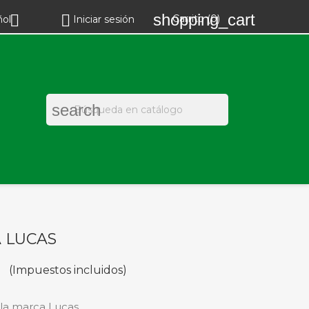
shopping_cart


Carrito
(0)
ñol
Iniciar sesión
search
A LUCAS
(Impuestos incluidos)
 la marca Lucas