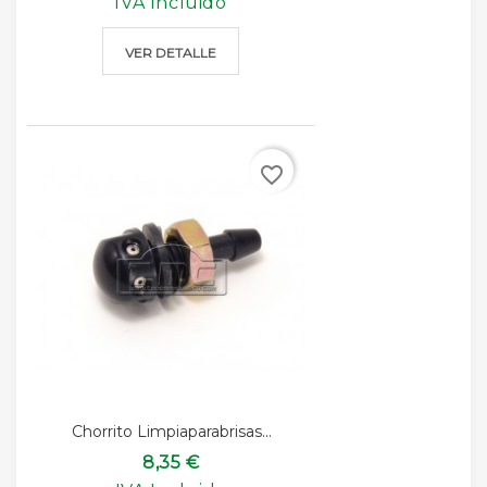
IVA Incluido
VER DETALLE
favorite_border
Chorrito Limpiaparabrisas...
8,35 €