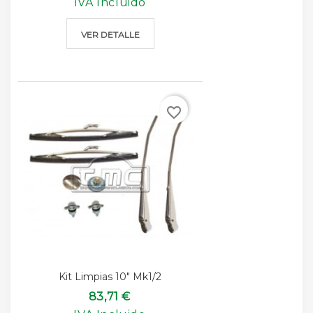
IVA Incluido
VER DETALLE
favorite_border
Kit Limpias 10" Mk1/2
83,71 €