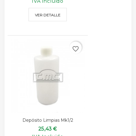
IVA Incluido
VER DETALLE
favorite_border
Depósito Limpias Mk1/2
25,43 €