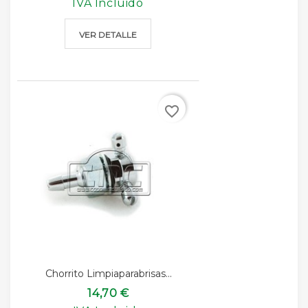
IVA Incluido
VER DETALLE
favorite_border
Chorrito Limpiaparabrisas...
14,70 €