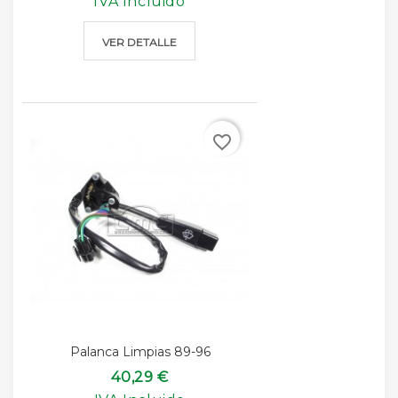
IVA Incluido
VER DETALLE
favorite_border
Palanca Limpias 89-96
40,29 €