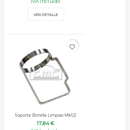
IVA Incluido
VER DETALLE
favorite_border
Soporte Botella Limpias Mk1/2
17,84 €