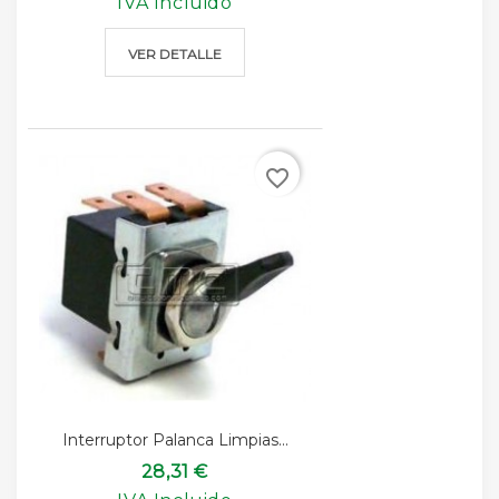
IVA Incluido
VER DETALLE
favorite_border
Interruptor Palanca Limpias...
28,31 €