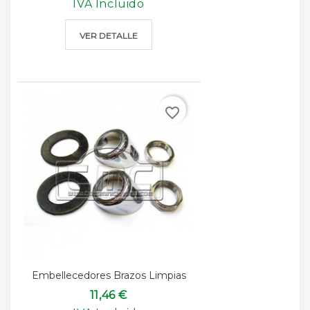
IVA Incluido
VER DETALLE
favorite_border
Embellecedores Brazos Limpias
11,46 €