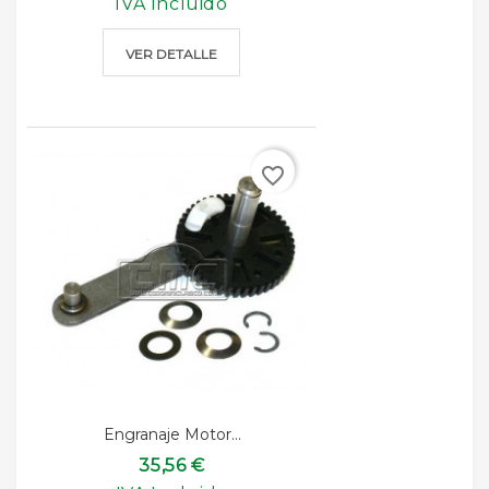
IVA Incluido
VER DETALLE
favorite_border
Engranaje Motor...
35,56 €