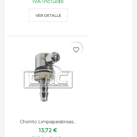
IVA Incluido
VER DETALLE
favorite_border
Chorrito Limpiaparabrisas...
13,72 €