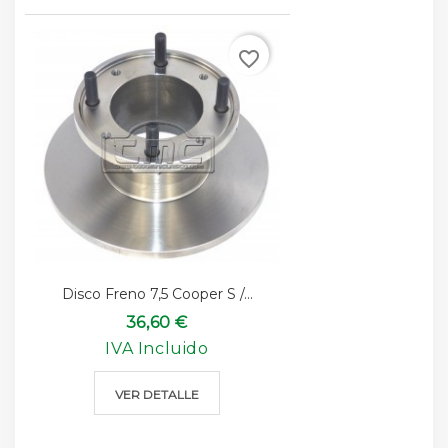
favorite_border
Disco Freno 7,5 Cooper S /...
36,60 €
IVA Incluido
VER DETALLE