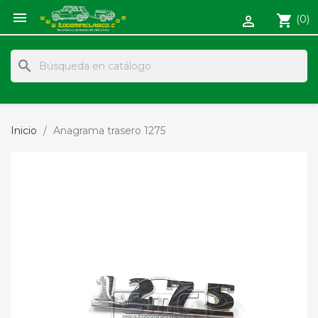

shopping_cart
(0)

search
Inicio
Anagrama trasero 1275