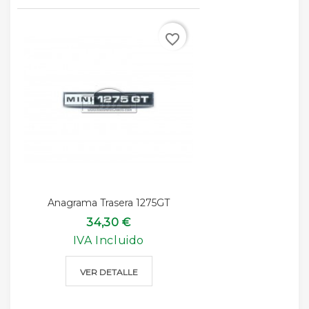
favorite_border
Anagrama Trasera 1275GT
34,30 €
IVA Incluido
VER DETALLE