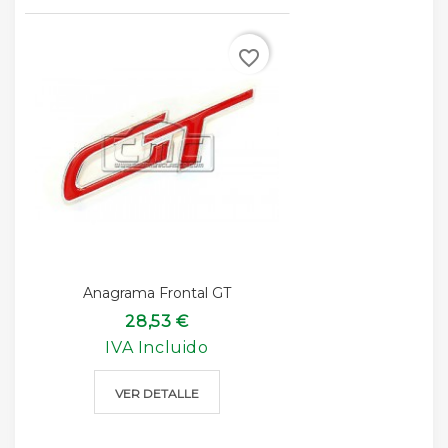
favorite_border
Anagrama Frontal GT
28,53 €
IVA Incluido
VER DETALLE