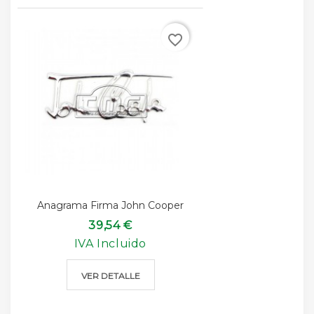
favorite_border
Anagrama Firma John Cooper
39,54 €
IVA Incluido
VER DETALLE