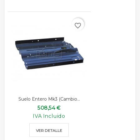
favorite_border
Suelo Entero Mk3 (cambio...
508,54 €
IVA Incluido
VER DETALLE