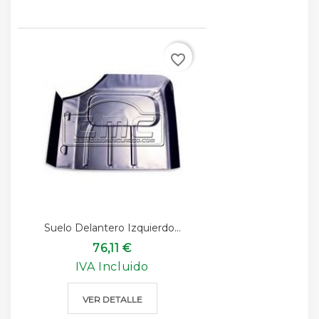
favorite_border
Suelo Delantero Izquierdo...
76,11 €
IVA Incluido
VER DETALLE