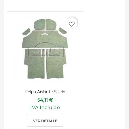
favorite_border
Felpa Aislante Suelo
54,11 €
IVA Incluido
VER DETALLE