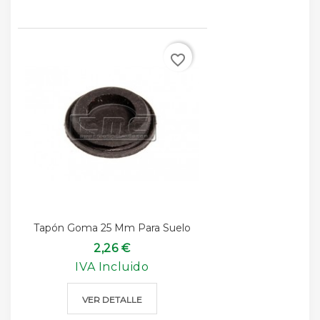
favorite_border
Tapón Goma 25 Mm Para Suelo
2,26 €
IVA Incluido
VER DETALLE