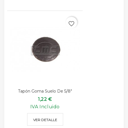
favorite_border
Tapón Goma Suelo De 5/8"
1,22 €
IVA Incluido
VER DETALLE