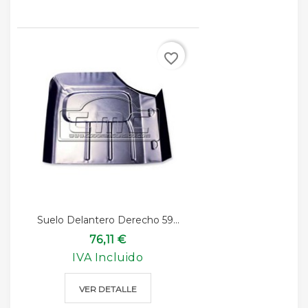
favorite_border
Suelo Delantero Derecho 59...
76,11 €
IVA Incluido
VER DETALLE