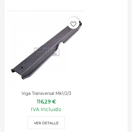
favorite_border
Viga Transversal Mk1/2/3
116,29 €
IVA Incluido
VER DETALLE