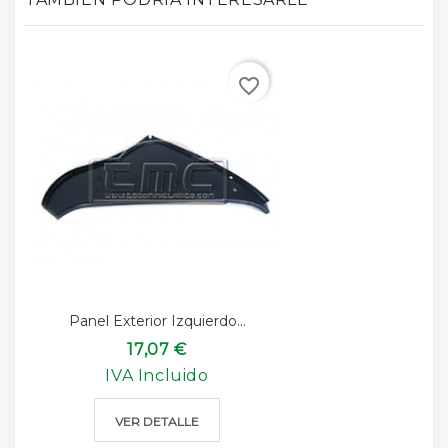
favorite_border
Panel Exterior Izquierdo...
17,07 €
IVA Incluido
VER DETALLE