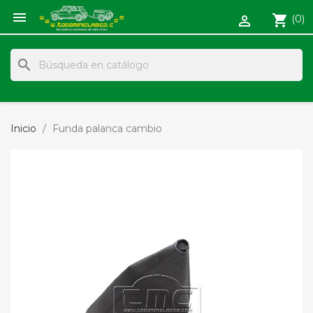

shopping_cart
(0)

search
Inicio
Funda palanca cambio