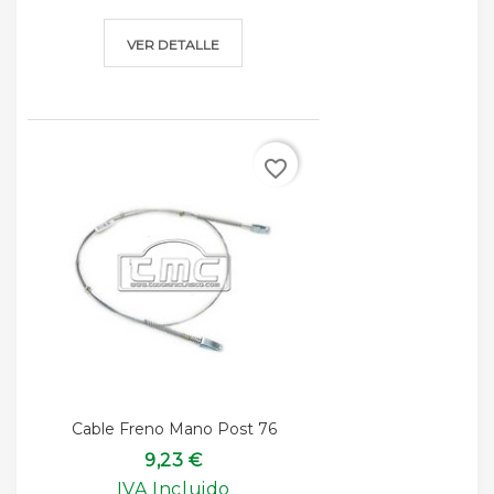
VER DETALLE
favorite_border
Cable Freno Mano Post 76
9,23 €
IVA Incluido