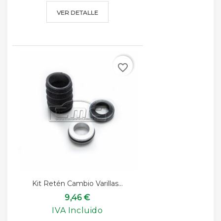
VER DETALLE
favorite_border
Kit Retén Cambio Varillas...
9,46 €
IVA Incluido