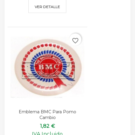
VER DETALLE
favorite_border
Emblema BMC Para Pomo
Cambio
1,82 €
IVA Incluido