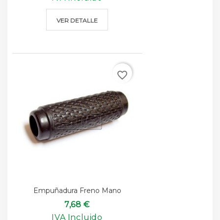
VER DETALLE
favorite_border
Empuñadura Freno Mano
7,68 €
IVA Incluido