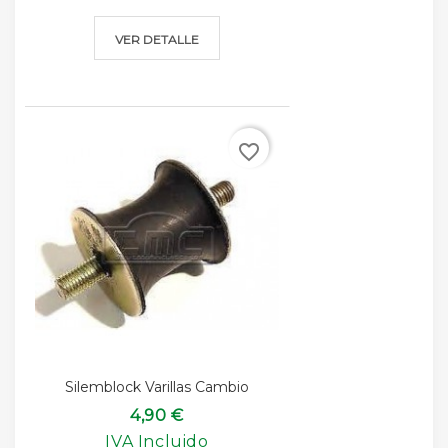
VER DETALLE
favorite_border
Silemblock Varillas Cambio
4,90 €
IVA Incluido