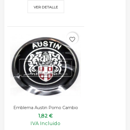
VER DETALLE
favorite_border
Emblema Austin Pomo Cambio
1,82 €
IVA Incluido