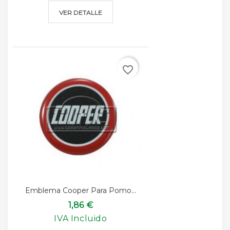
VER DETALLE
favorite_border
Emblema Cooper Para Pomo...
1,86 €
IVA Incluido