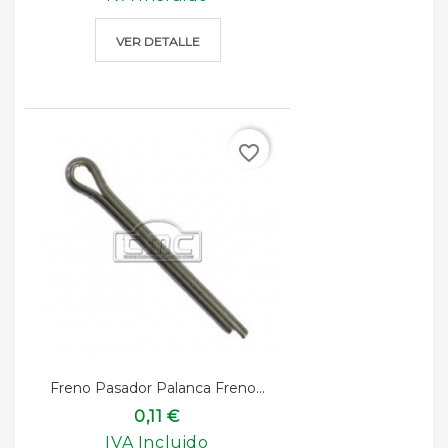
VER DETALLE
favorite_border
Freno Pasador Palanca Freno...
0,11 €
IVA Incluido