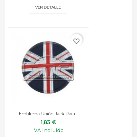
VER DETALLE
favorite_border
Emblema Unión Jack Para...
1,83 €
IVA Incluido