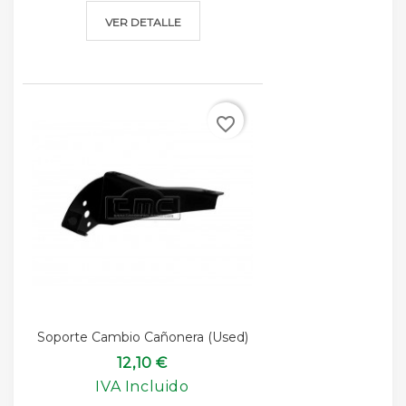
VER DETALLE
favorite_border
Soporte Cambio Cañonera (used)
12,10 €
IVA Incluido