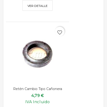
VER DETALLE
favorite_border
Retén Cambio Tipo Cañonera
4,79 €
IVA Incluido