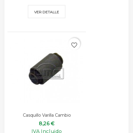
VER DETALLE
favorite_border
Casquillo Varilla Cambio
8,26 €
IVA Incluido