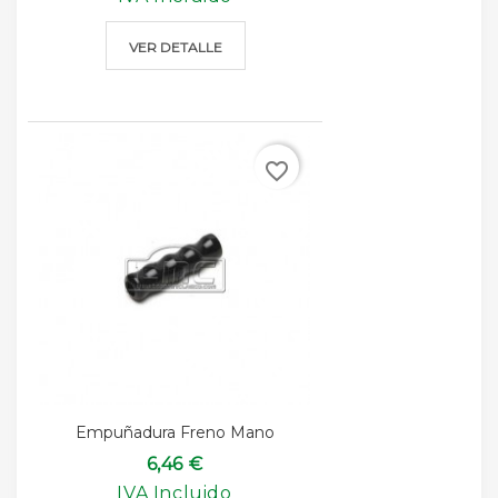
VER DETALLE
favorite_border
Empuñadura Freno Mano
6,46 €
IVA Incluido