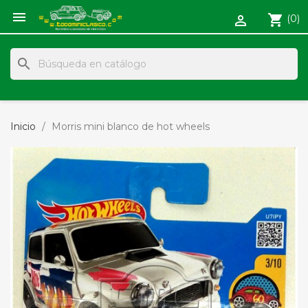

shopping_cart
(0)

search
Inicio
Morris mini blanco de hot wheels