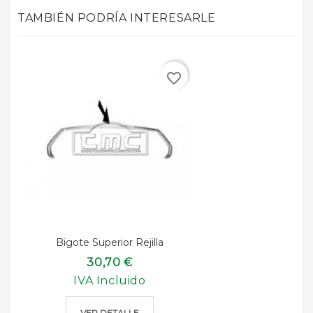
TAMBIÉN PODRÍA INTERESARLE
favorite_border
Bigote Superior Rejilla
30,70 €
IVA Incluido
VER DETALLE