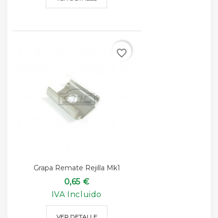
favorite_border
Grapa Remate Rejilla Mk1
0,65 €
IVA Incluido
VER DETALLE