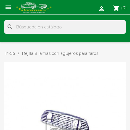

shopping_cart
(0)

search
Inicio
Rejilla 8 lamas con agujeros para faros