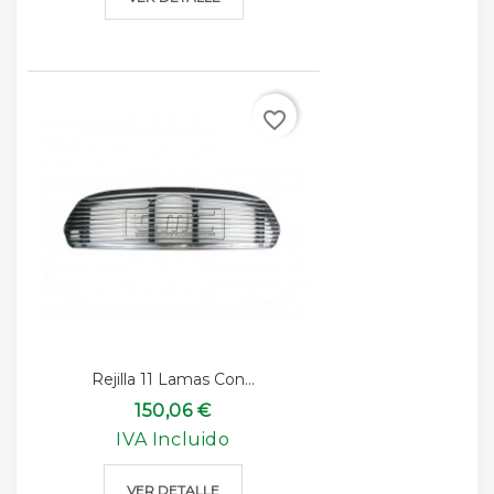
favorite_border
Rejilla 11 Lamas Con...
150,06 €
IVA Incluido
VER DETALLE