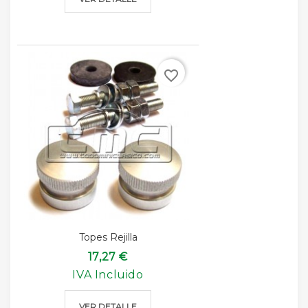
favorite_border
Topes Rejilla
17,27 €
IVA Incluido
VER DETALLE