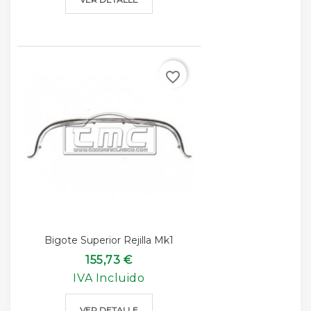
favorite_border
Bigote Superior Rejilla Mk1
155,73 €
IVA Incluido
VER DETALLE