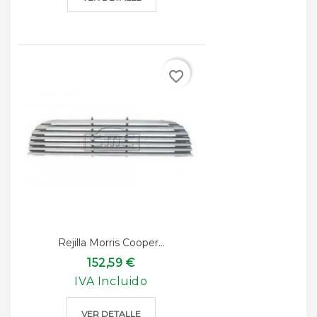
favorite_border
Rejilla Morris Cooper...
152,59 €
IVA Incluido
VER DETALLE