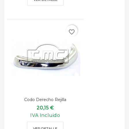
favorite_border
Codo Derecho Rejilla
20,15 €
IVA Incluido
VER DETALLE