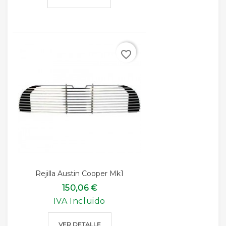
favorite_border
Rejilla Austin Cooper Mk1
150,06 €
IVA Incluido
VER DETALLE