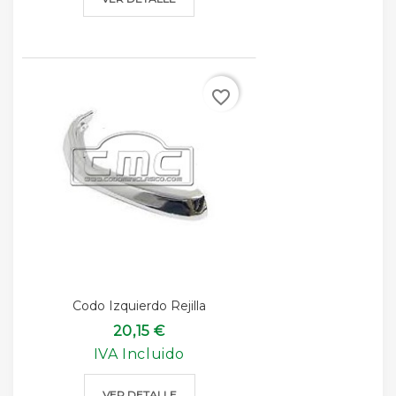
favorite_border
Codo Izquierdo Rejilla
20,15 €
IVA Incluido
VER DETALLE