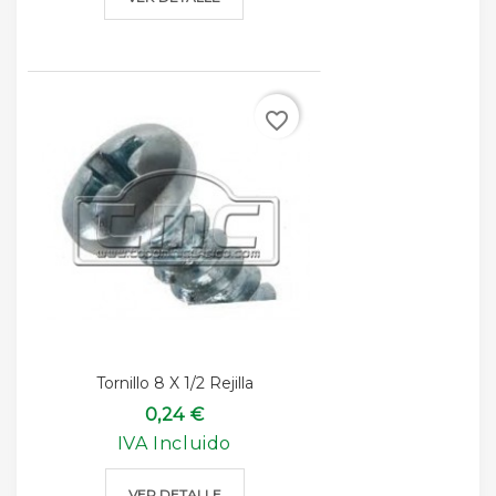
favorite_border
Tornillo 8 X 1/2 Rejilla
0,24 €
IVA Incluido
VER DETALLE