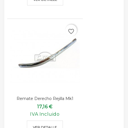
favorite_border
Remate Derecho Rejilla Mk1
17,16 €
IVA Incluido
VER DETALLE