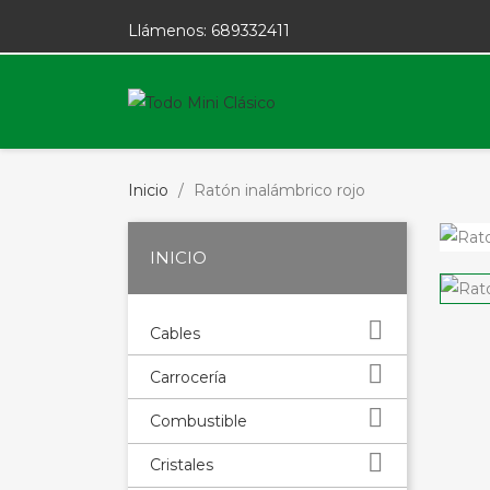
Llámenos:
689332411
Inicio
Ratón inalámbrico rojo
INICIO

Cables

Carrocería

Combustible

Cristales