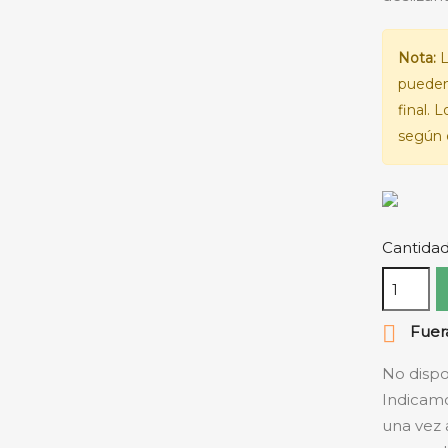
Nota:
L
pueden
final. 
según e
Cantida

Fuera
No dispo
Indicamo
una vez 