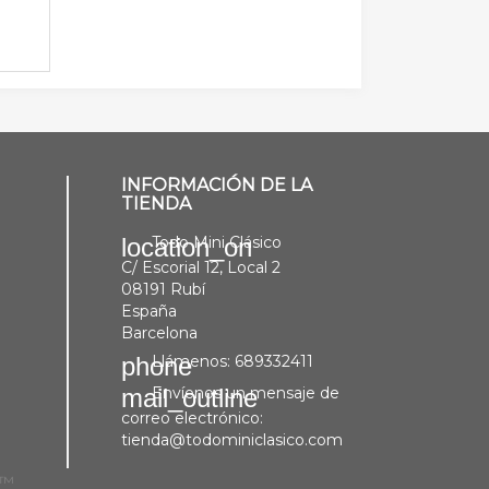
INFORMACIÓN DE LA
TIENDA
Todo Mini Clásico
location_on
C/ Escorial 12, Local 2
08191 Rubí
España
Barcelona
Llámenos:
689332411
phone
Envíenos un mensaje de
mail_outline
correo electrónico:
tienda@todominiclasico.com
p™