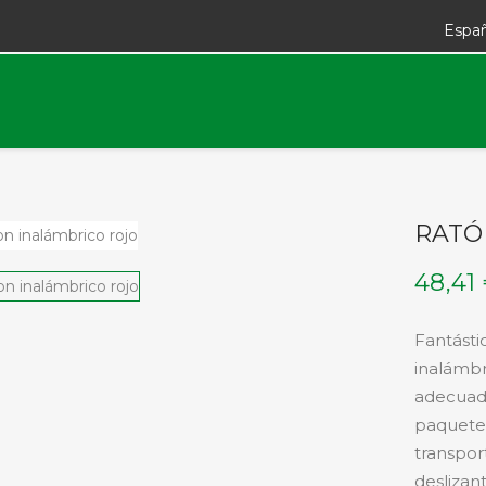
Espa
RATÓ
48,41
Fantásti
inalámb
adecuado
paquete 
transpor
deslizant