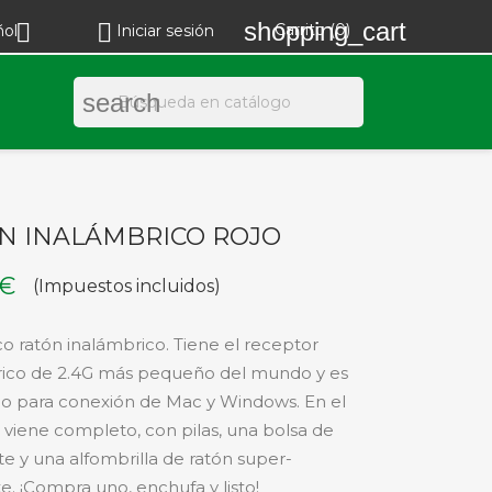
shopping_cart


Carrito
(0)
ñol
Iniciar sesión
search
N INALÁMBRICO ROJO
 €
(Impuestos incluidos)
co ratón inalámbrico. Tiene el receptor
rico de 2.4G más pequeño del mundo y es
 para conexión de Mac y Windows. En el
viene completo, con pilas, una bolsa de
te y una alfombrilla de ratón super-
e. ¡Compra uno, enchufa y listo!