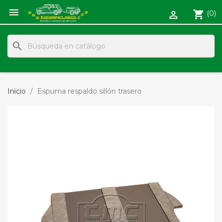

shopping_cart
(0)

search
Inicio
Espuma respaldo sillón trasero