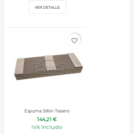
VER DETALLE
favorite_border
Espuma Sillón Trasero
144,21 €
IVA Incluido