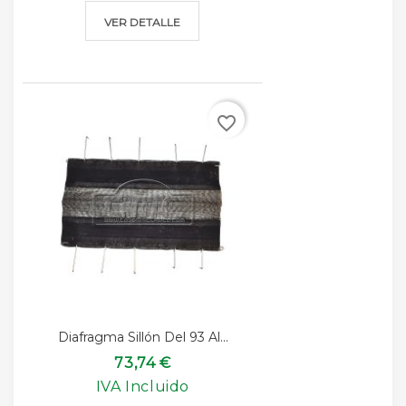
VER DETALLE
favorite_border
Diafragma Sillón Del 93 Al...
73,74 €
IVA Incluido