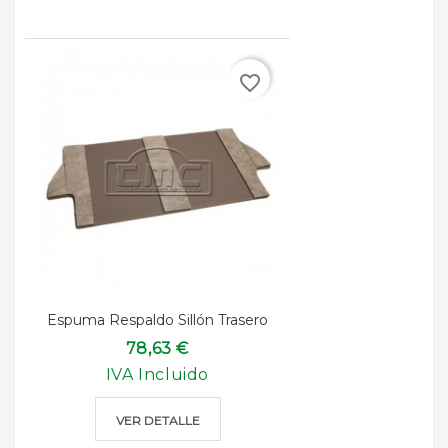
favorite_border
Espuma Respaldo Sillón Trasero
78,63 €
IVA Incluido
VER DETALLE