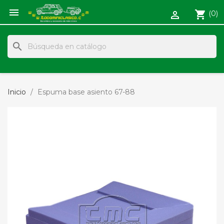

shopping_cart
(0)

search
Inicio
Espuma base asiento 67-88