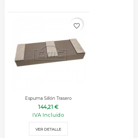
favorite_border
Espuma Sillón Trasero
144,21 €
IVA Incluido
VER DETALLE