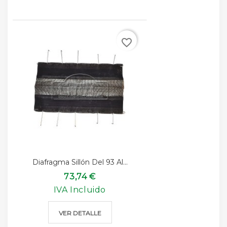
favorite_border
Diafragma Sillón Del 93 Al...
73,74 €
IVA Incluido
VER DETALLE