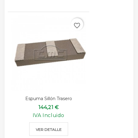
favorite_border
Espuma Sillón Trasero
144,21 €
IVA Incluido
VER DETALLE