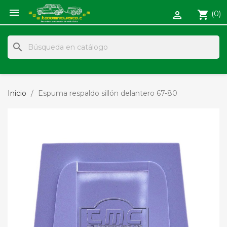

shopping_cart
(0)

search
Inicio
Espuma respaldo sillón delantero 67-80