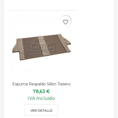
favorite_border
Espuma Respaldo Sillón Trasero
78,63 €
IVA Incluido
VER DETALLE