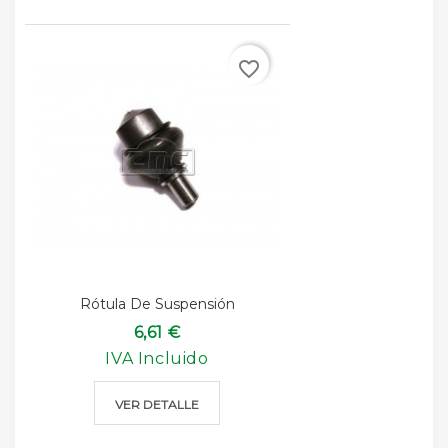
favorite_border
Rótula De Suspensión
6,61 €
IVA Incluido
VER DETALLE