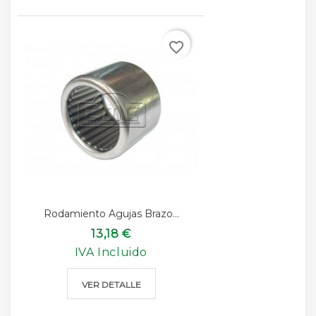
favorite_border
Rodamiento Agujas Brazo...
13,18 €
IVA Incluido
VER DETALLE