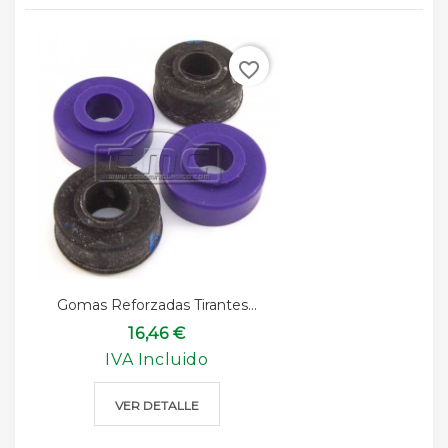
favorite_border
Gomas Reforzadas Tirantes...
16,46 €
IVA Incluido
VER DETALLE