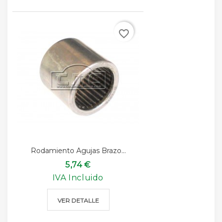
favorite_border
Rodamiento Agujas Brazo...
5,74 €
IVA Incluido
VER DETALLE