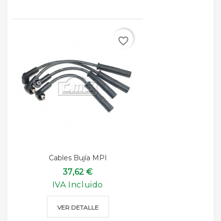
favorite_border
Cables Bujía MPI
37,62 €
IVA Incluido
VER DETALLE