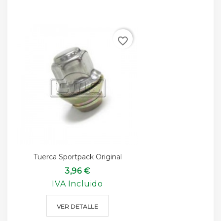
favorite_border
Tuerca Sportpack Original
3,96 €
IVA Incluido
VER DETALLE