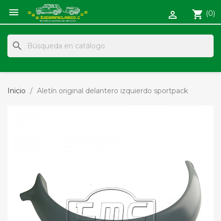

shopping_cart
(0)

search
Inicio
Aletín original delantero izquierdo sportpack