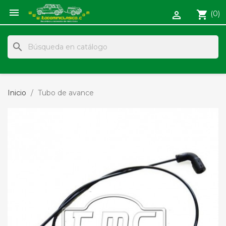

shopping_cart
(0)

search
Inicio
Tubo de avance