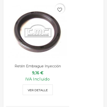
favorite_border
Retén Embrague Inyección
9,16 €
IVA Incluido
VER DETALLE