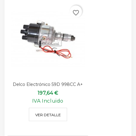
favorite_border
Delco Electrónico 59D 998CC A+
197,64 €
IVA Incluido
VER DETALLE