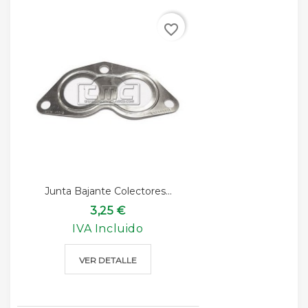
favorite_border
Junta Bajante Colectores...
3,25 €
IVA Incluido
VER DETALLE