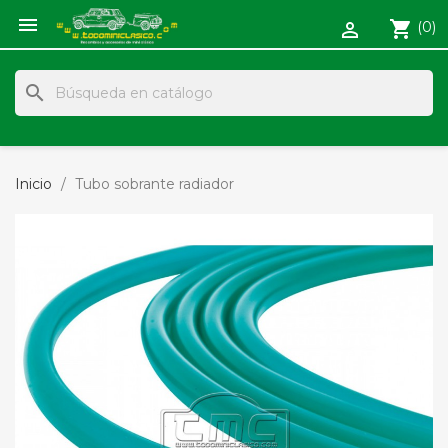

shopping_cart
(0)

search
Inicio
Tubo sobrante radiador