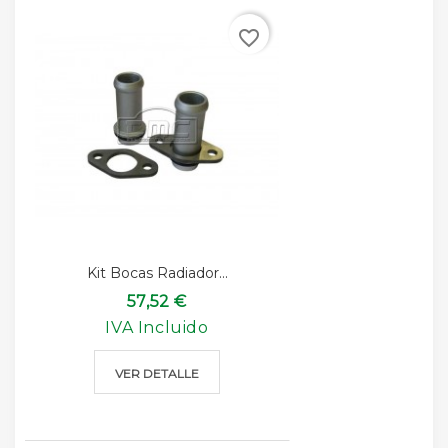
favorite_border
Kit Bocas Radiador...
57,52 €
IVA Incluido
VER DETALLE