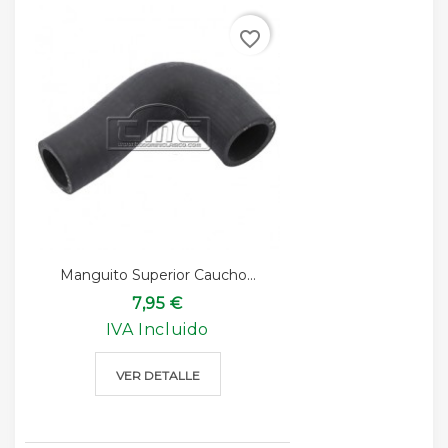
favorite_border
Manguito Superior Caucho...
7,95 €
IVA Incluido
VER DETALLE