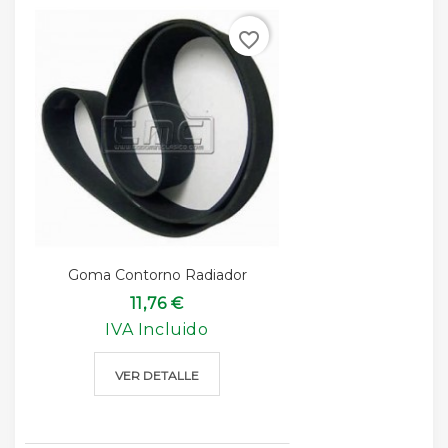
favorite_border
Goma Contorno Radiador
11,76 €
IVA Incluido
VER DETALLE