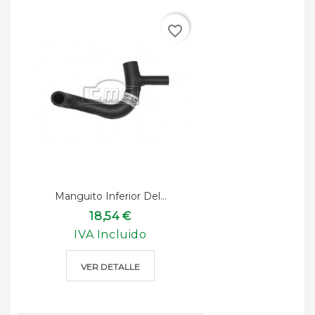
favorite_border
Manguito Inferior Del...
18,54 €
IVA Incluido
VER DETALLE