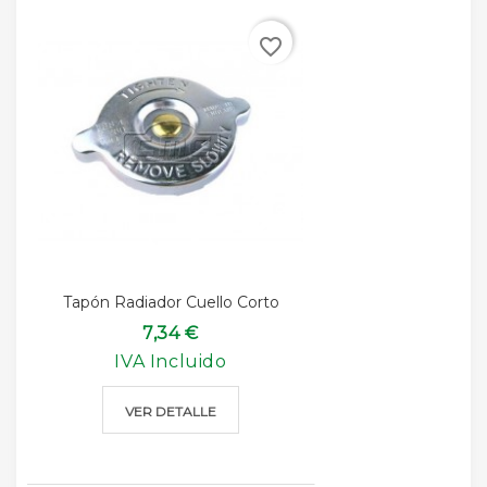
favorite_border
Tapón Radiador Cuello Corto
7,34 €
IVA Incluido
VER DETALLE