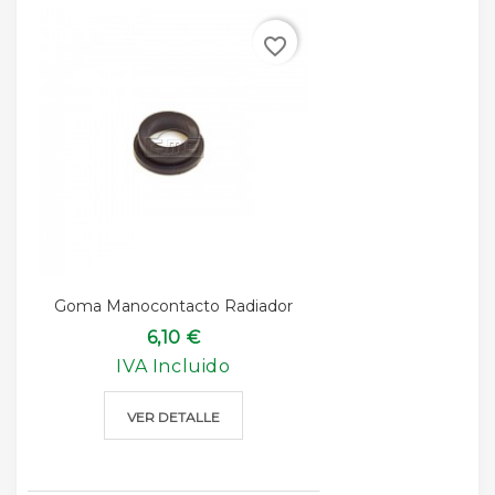
favorite_border
Goma Manocontacto Radiador
6,10 €
IVA Incluido
VER DETALLE